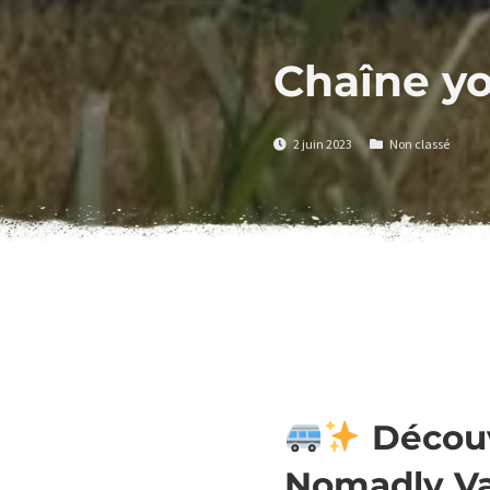
Chaîne y
2 juin 2023
Non classé
Découv
Nomadly Va